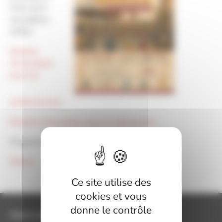
Foire du 8
mai édition
2026 !
Bulletin
d'inscription
pour les
professionnels
Bulletin d'inscription pour le vide grenier
Programme juste après !
Retour
Ce site utilise des
cookies et vous
donne le contrôle
Mairie de Lavit de Lomagne