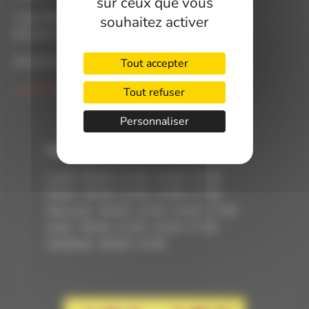
sur ceux que vous
1 bis Place de l'Hôtel de ville
souhaitez activer
82120 LAVIT DE LOMAGNE
05 63 94 05 54
Tout accepter
mairie-lavit.de.lomagne@info82.com
Tout refuser
Personnaliser
Horaires
Lundi : 09:00–12:00, 14:00–17:00
Mardi : 09:00–12:00, 14:00–17:00
Mercredi : 09:00–12:00, 14:00–17:00
Jeudi : 09:00–12:00, 14:00–17:00
Vendredi : 09:00–12:00