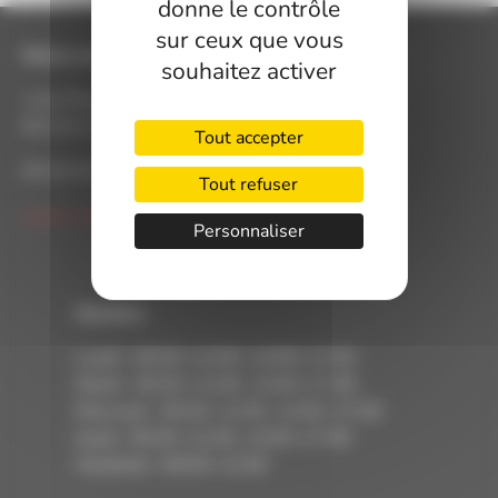
donne le contrôle
sur ceux que vous
Mairie de Lavit de Lomagne
souhaitez activer
1 bis Place de l'Hôtel de ville
82120 LAVIT DE LOMAGNE
Tout accepter
05 63 94 05 54
Tout refuser
mairie-lavit.de.lomagne@info82.com
Personnaliser
Horaires
Lundi : 09:00–12:00, 14:00–17:00
Mardi : 09:00–12:00, 14:00–17:00
Mercredi : 09:00–12:00, 14:00–17:00
Jeudi : 09:00–12:00, 14:00–17:00
Vendredi : 09:00–12:00