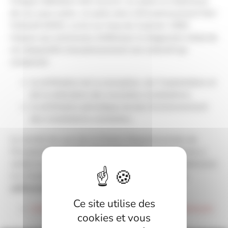
Chaque habitation doit assurer sur place le traitement
de ses eaux usées, on parle alors d’Assainissement Non
Collectif (ANC). La loi sur l’eau du 3 janvier 1992
impose aux communes d’effectuer le diagnostic initial de
ces dispositifs d’assainissement non collectif qui
comprend :
la vérification de la conception, de l’implantation et
de la réalisation des nouvelles installations,
la vérification périodique du bon fonctionnement
des installations existantes.
Le comité de suivi de la Charte Départementale de
l’Assainissement Non Collectif de Tarn-et-Garonne a
validé les demandes de renouvellements et d’adhésions
à la Charte.
Une nouvelle liste des installateurs
adhérents à la Charte
a été établie.
Ce site utilise des
Liste des installateurs adhérents du département
cookies et vous