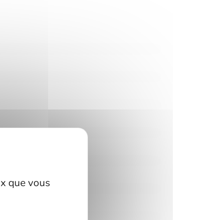
eux que vous