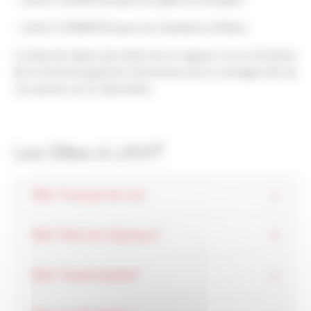
- cerfa n°14004*04 pour les gîtes et meublés
- cerfa n°13566*03 pour les chambres d'hôtes
La taxe de séjour (au réel) est en vigueur sur le territoire
de la Communauté de Communes de la Lomagne 82 du
1er janvier au 31 décembre.
Les Gîtes à LAVIT
Gîte "Avenue du Lac"
Gîte "Bois de Vigneaux"
Gîte "Grand Quillot"