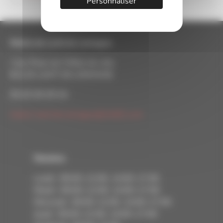
Personnaliser
Mairie de Lavit de Lomagne
1 bis Place de l'Hôtel de ville
82120 LAVIT DE LOMAGNE
05 63 94 05 54
mairie-lavit.de.lomagne@info82.com
Horaires
Lundi : 09:00–12:00, 14:00–17:00
Mardi : 09:00–12:00, 14:00–17:00
Mercredi : 09:00–12:00, 14:00–17:00
Jeudi : 09:00–12:00, 14:00–17:00